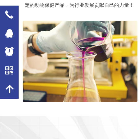
定的动物保健产品，为行业发展贡献自己的力量！
끅
뀩
뀥
낃
녕