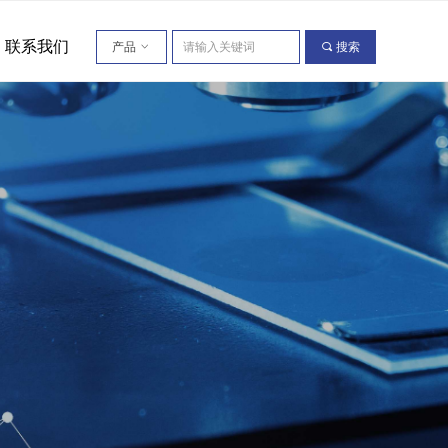
联系我们
产品
ꀁ
끠
搜索